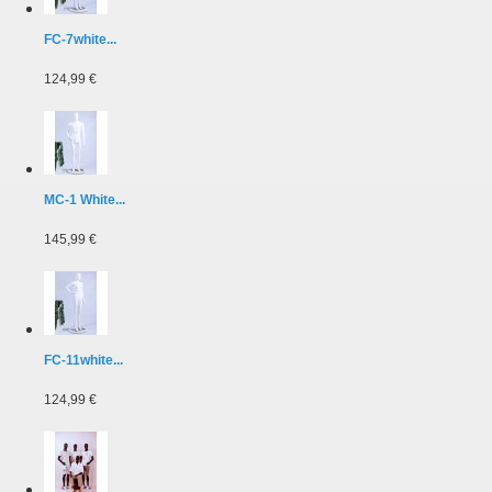
FC-7white...
124,99 €
MC-1 White...
145,99 €
FC-11white...
124,99 €