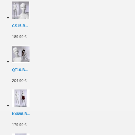
CS15-B...
189,99 €
QT16-B...
204,90 €
K4698-B...
179,99 €