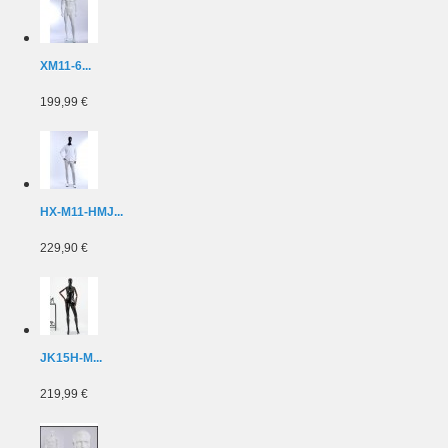
XM11-6...
199,99 €
HX-M11-HMJ...
229,90 €
JK15H-M...
219,99 €