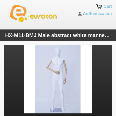
Cart
Authentication
HX-M11-BMJ Male abstract white mannequin