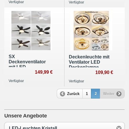
Verfügbar
Verfügbar
Geschwindigkeiten,
einstellbar 6
timer Sommer und
Geschwindigkeiten,
Wintermodus
timer
SX
Deckenleuchte mit
Deckenventilator
Ventilator LED
mit LED
Deckenlampe
Beleuchtung
149,99 €
Fernbedienung
109,90 €
Lichtfarbe/Helligkeit
Lichtfarbe/
Verfügbar
Verfügbar
einstellbar 6
Helligkeit einstellbar
Geschwindigkeiten,
dimmbar 6
timer Sommer und
Windgeschwindigkeit
Zurück
1
2
Weiter
Wintermodus
Unsere Angebote
LED-Leuchten Kristall