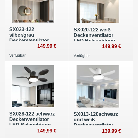
SX023-122
SX020-122 weiß
silber/grau
Deckenventilator
Deckenventilator
LED Beleuchtung
mit LED
149,99 €
Lichtfarbe
149,99 €
Beleuchtung 6
einstellbar 6
Verfügbar
Verfügbar
Geschwindigkeiten,
Geschwindigkeiten,
timer Sommer und
timer Sommer und
Wintermodus
Wintermodus
SX028-122 schwarz
SX013-120schwarz
Deckenventilator
und weiß
LED Beleuchtung
Deckenventilator
Lichtfarbe
149,99 €
LED Beleuchtung
139,99 €
einstellbar 6
Lichtfarbe