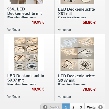
9641 LED
LED Deckenleuchte
Deckenleuchte mit
X81 mit
Fernbedienung
Fernbedienung
Lichtfarbe/
49,99 €
Lichtfarbe/helligkeit
59,90 €
Helligkeit
einstellbar A+
Verfügbar
Verfügbar
einstellbar Acryl-
Schirm weiß/grau
lackierter
Metallrahmen
LED Deckenleuchte
LED Deckenleuchte
SX87 mit
SX87 mit
Fernbedienung
Fernbedienung
Lichtfarbe und
49,90 €
Lichtfarbe und
79,90 €
helligkeit einstellbar
helligkeit einstellbar
Verfügbar
Verfügbar
Zurück
1
2
3
Weiter