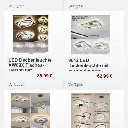
Helligkeit
Helligkeit einstellbar
Verfügbar
Verfügbar
einstellbar Acryl-
schwarz oder
Schirm weiß
rosagold lackierter
lackierter
Metallrahmen
Metallrahmen
LED Deckenleuchte
9643 LED
XW09X Flaches-
Deckenleuchte mit
Design mit
Fernbedienung
Fernbedienung
85,99 €
Lichtfarbe/
62,99 €
Lichtfarbe und
Helligkeit einstellbar
Verfügbar
Verfügbar
helligkeit einstellbar
Acryl-Schirm
weiß/schwarz
lackierter
Metallrahmen