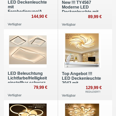
LED Deckenleuchte
New !!! TY4567
mit
Moderne LED
Fernbedienung/App
Deckenleuchte mit
Lichtfarbe/Helligkeit
144,90 €
Fernbedienung
89,99 €
einstellbar. Weißer
oder App
Verfügbar
Verfügbar
Rahmen und
Lichtfarbe/Helligkeit
Sternen Design
einstellbar
LED Beleuchtung
Top Angebot !!!
Lichtfarbe/Helligkeit
LED Deckenleuchte
einstellbar schwarz
2042 mit
weiß lackierter
79,99 €
Fernbedienung
129,99 €
Alurahmen
Lichtfarbe/
REDUZIERT!
Verfügbar
Verfügbar
Schönes Design
Helligkeit einstellbar