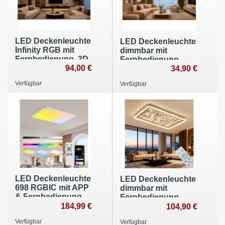
LED Deckenleuchte
LED Deckenleuchte
Infinity RGB mit
dimmbar mit
Fernbedienung, 3D
Fernbedienung,
Tunneleffekt,
94,00 €
stufenlos 3000–
34,90 €
Lichtflächen einzeln
7000 K,
Verfügbar
Verfügbar
schaltbar dimmbar
energiesparend,
10–100%, 1800–
modern
12000K
LED Deckenleuchte
LED Deckenleuchte
698 RGBIC mit APP
dimmbar mit
& Fernbedienung,
Fernbedienung,
dynamische
184,99 €
stufenlos 3000–
104,90 €
Himmel- &
7000 K,
Verfügbar
Verfügbar
Naturlichteffekte
energiesparend,