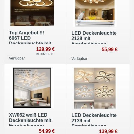
Top Angebot !!!
LED Deckenleuchte
6067 LED
2128 mit
Deckenleuchte mit
Fernbedienung
Fernbedienung
129,99 €
Lichtfarbe/helligkeit
55,99 €
Lichtfarbe/helligkeit
einstellbar dimmbar
REDUZIERT!
Verfügbar
Verfügbar
einstellbar Acryl-
A+
Schirm A+
XW062 weiß LED
LED Deckenleuchte
Deckenleuchte mit
2139 mit
Fernbedienung
Fernbedienung
Lichtfarbe/
54,99 €
Lichtfarbe/
139,99 €