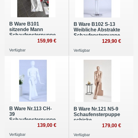
B Ware B101
B Ware B102 S-13
sitzende Mann
Weibliche Abstrakte
Schaufensterpuppe
Schaufensterpuppe
weiß matt lackiert
159,99 €
Spitzes Gesicht Neu
129,90 €
Brauner Brustkorb
weiß matt
Verfügbar
Verfügbar
hochwertig
Metallgitter Kopf mit
Metallplatte
B Ware Nr.113 CH-
B Ware Nr.121 N5-9
39
Schaufensterpuppe
Schaufensterpuppe
schicke
weiß matt lackiert
139,00 €
Hautfarbend
179,00 €
hochwertig
lackierte Weibliche
Verfügbar
Verfügbar
egghead Kopf mit
Kopf Egghead