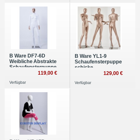
Metallplatte Frau
Weiblich
B Ware DF7-6D
B Ware YL1-9
Weibliche Abstrakte
Schaufensterpuppe
Schaufensterpuppe
schicke
Galvanik Kopf
119,00 €
Hautfarbend
129,00 €
Hände weiß
lackierte Weibliche
Verfügbar
Verfügbar
Kopf Egghead