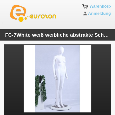
Warenkorb
Anmeldung
FC-7White weiß weibliche abstrakte Schaufensterpuppe mit Metallplatte