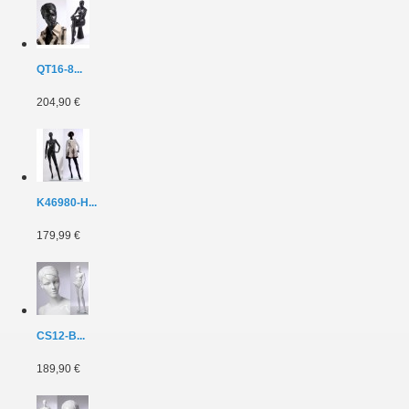
QT16-8...
204,90 €
K46980-H...
179,99 €
CS12-B...
189,90 €