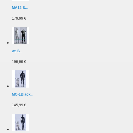
MA12-8...
179,99 €
weiß...
199,99 €
MC-1Black...
145,99 €