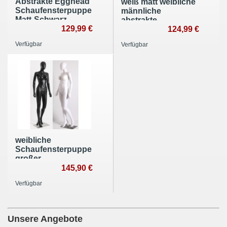
Abstrakte Egghead
weiß matt weibliche
Schaufensterpuppe
männliche
Matt-Schwarz
abstrakte
(weiblich) – inkl.
129,99 €
Schaufensterpuppe
124,99 €
Metallplatte
mit Metallplatte
Verfügbar
Verfügbar
Egghead FC MC
White
weibliche
Schaufensterpuppe
großer
Brustumfang
145,90 €
schwarz oder weiß
Verfügbar
matt
Unsere Angebote