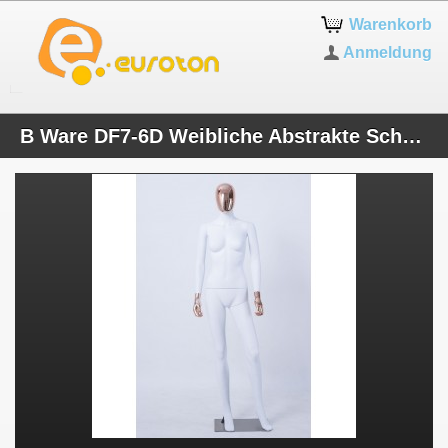
Warenkorb
Anmeldung
B Ware DF7-6D Weibliche Abstrakte Schaufensterpuppe Galvanik Kopf Hände weiß