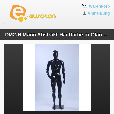
Warenkorb
Anmeldung
DM2-H Mann Abstrakt Hautfarbe in Glanz männliche Schaufensterpuppe schwarze Figur Egghead