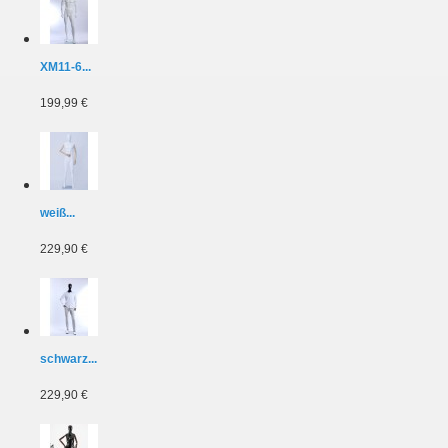
XM11-6...
199,99 €
weiß...
229,90 €
schwarz...
229,90 €