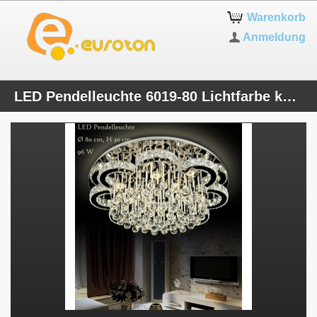
Warenkorb
Anmeldung
LED Pendelleuchte 6019-80 Lichtfarbe kaltweiß ,neutralweiß ,kaltweiß wechselbar. Kristall K9. A+