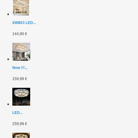
XW803 LED...
144,90 €
New !!!...
159,99 €
LED...
259,99 €