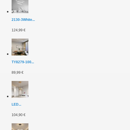
2130-3White...
124,99 €
TY8279-100...
89,99 €
LED...
104,90 €