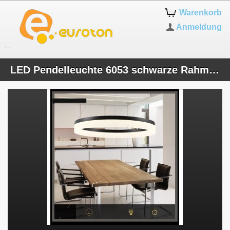
Warenkorb
Anmeldung
LED Pendelleuchte 6053 schwarze Rahmen 1.2.3. Ringe Neutralweiß 4500k Luxus Design