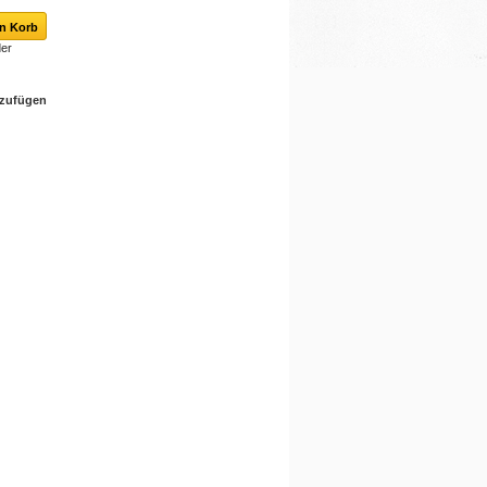
er
nzufügen