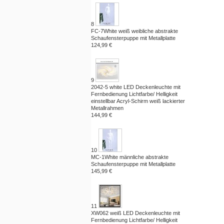
8
FC-7White weiß weibliche abstrakte
Schaufensterpuppe mit Metallplatte
124,99 €
9
2042-5 white LED Deckenleuchte mit
Fernbedienung Lichtfarbe/ Helligkeit
einstellbar Acryl-Schirm weiß lackierter
Metallrahmen
144,99 €
10
MC-1White männliche abstrakte
Schaufensterpuppe mit Metallplatte
145,99 €
11
XW062 weiß LED Deckenleuchte mit
Fernbedienung Lichtfarbe/ Helligkeit