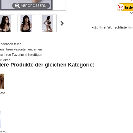
VERGRÖSSERN
od
» Zu Ihrer Wunschliste hi
Facebook teilen
aus Ihren Favoriten entfernen
zu Ihren Favoriten hinzufügen
rucken
dere Produkte der gleichen Kategorie:
ste...
ste...