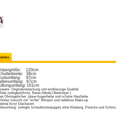
ktinfos
örpergröße: 120cm
chulterbreite: 38cm
rustumfang: 97cm
aillenumfang: 67cm
üftungumfang: 101cm
uware Originalverpackung und erstklassige Qualität
Teile zerlegbar(Arme, Beine,Hände,Oberkörper )
ei Ohrringelöcher ,blaue Augenfarbe und schöne Hautfarbe
hönes Gesicht mit "echte" Wimpen und tadellose Make-up
terial Acryl Glasfasern
eferumfang: zerlegte Schaufensterpuppe( ohne Kleidung ,Perücke und Schmu