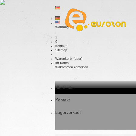
Währung : €
$
€
Kontakt
Sitemap
Warenkorb:
(Leer)
Ihr Konto
Willkommen
Anmelden
Startseite
Kontakt
Lagerverkauf