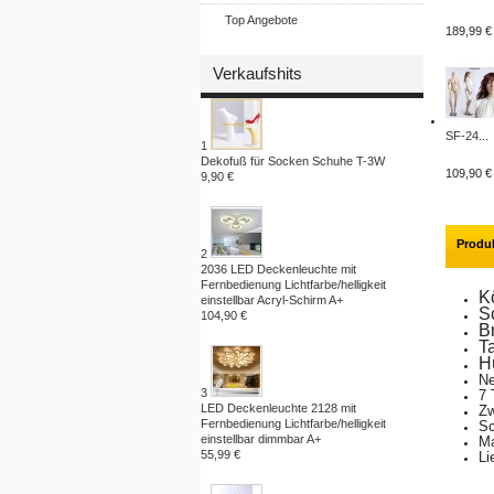
Top Angebote
189,99 €
Verkaufshits
SF-24...
1
Dekofuß für Socken Schuhe T-3W
109,90 €
9,90 €
Produ
2
2036 LED Deckenleuchte mit
Fernbedienung Lichtfarbe/helligkeit
K
einstellbar Acryl-Schirm A+
S
104,90 €
B
T
H
Ne
3
7 
LED Deckenleuchte 2128 mit
Zw
Fernbedienung Lichtfarbe/helligkeit
Sc
einstellbar dimmbar A+
Ma
55,99 €
Li