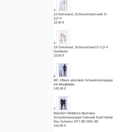
4
2X Dekohand ,Schmuckhand weiß D-
3,D-4
18,90 €
5
2X Dekohand ,Schmuckhand D-3,D-4
Hautfarbe
18,90 €
6
MC-1Black abstrakte Schaufensterpuppe
mit Metallplatte
145,99 €
7
Männlich Weibliche Abstrakte
Schaufensterpuppe Galvanik Kopf Hände
Neu Schwarz DF7-8D DM1-8D
164,90 €