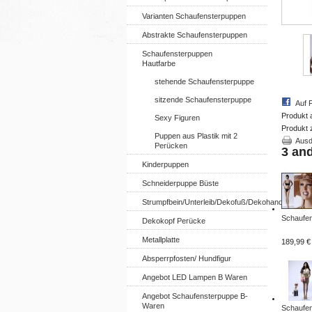
Varianten Schaufensterpuppen
Abstrakte Schaufensterpuppen
Schaufensterpuppen
Hautfarbe
stehende Schaufensterpuppe
sitzende Schaufensterpuppe
Auf 
Produkt 
Sexy Figuren
Produkt 
Puppen aus Plastik mit 2
Ausd
Perücken
3 an
Kinderpuppen
Schneiderpuppe Büste
Strumpfbein/Unterleib/Dekofuß/Dekohand
Schaufen
Dekokopf Perücke
Metallplatte
189,99 €
Absperrpfosten/ Hundfigur
Angebot LED Lampen B Waren
Angebot Schaufensterpuppe B-
Waren
Schaufen