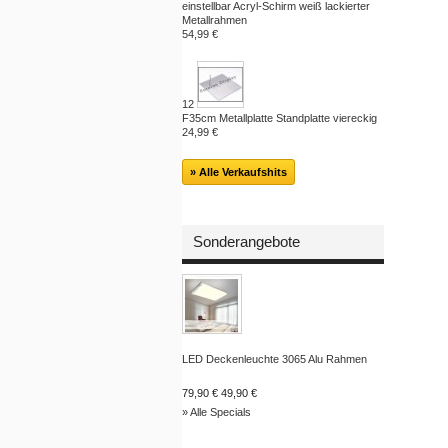
einstellbar Acryl-Schirm weiß lackierter
Metallrahmen
54,99 €
12
F35cm Metallplatte Standplatte viereckig
24,99 €
» Alle Verkaufshits
Sonderangebote
LED Deckenleuchte 3065 Alu Rahmen
79,90 €
49,90 €
» Alle Specials