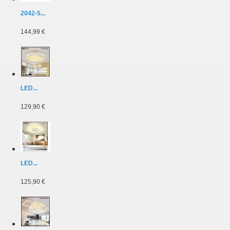
2042-5...
144,99 €
LED...
129,90 €
LED...
125,90 €