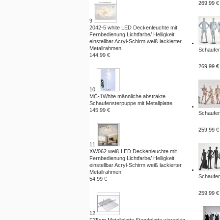
269,99 €
9
2042-5 white LED Deckenleuchte mit
Fernbedienung Lichtfarbe/ Helligkeit
einstellbar Acryl-Schirm weiß lackierter
Metallrahmen
Schaufen
144,99 €
269,99 €
10
MC-1White männliche abstrakte
Schaufensterpuppe mit Metallplatte
145,99 €
Schaufen
259,99 €
11
XW062 weiß LED Deckenleuchte mit
Fernbedienung Lichtfarbe/ Helligkeit
einstellbar Acryl-Schirm weiß lackierter
Metallrahmen
Schaufen
54,99 €
259,99 €
12