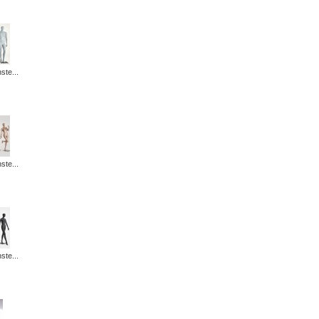
ste...
ste...
ste...