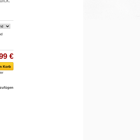
dick.
nd
99 €
er
nzufügen