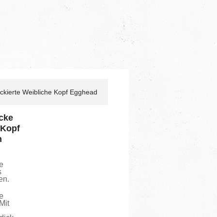
ckierte Weibliche Kopf Egghead
cke
 Kopf
n
e
s
en.
e
Mit