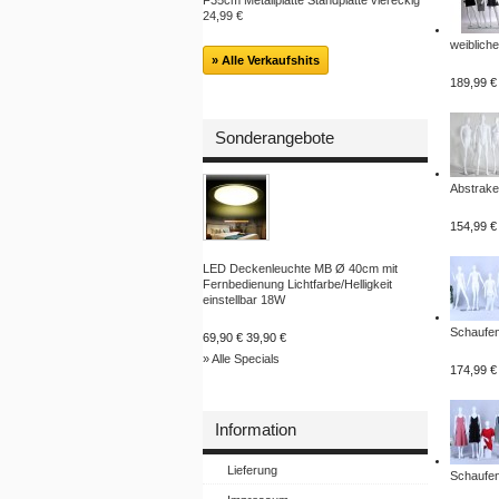
F35cm Metallplatte Standplatte viereckig
24,99 €
weibliche
» Alle Verkaufshits
189,99 €
Sonderangebote
Abstrake.
154,99 €
LED Deckenleuchte MB Ø 40cm mit
Fernbedienung Lichtfarbe/Helligkeit
einstellbar 18W
Schaufen
69,90 €
39,90 €
» Alle Specials
174,99 €
Information
Lieferung
Schaufen