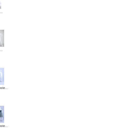
...
..
ste...
ste...