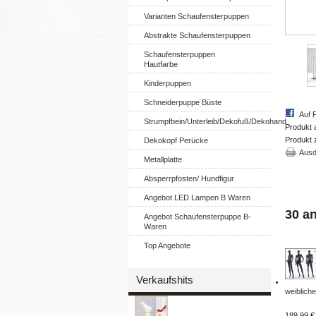
Varianten Schaufensterpuppen
Abstrakte Schaufensterpuppen
Schaufensterpuppen
Hautfarbe
Kinderpuppen
Schneiderpuppe Büste
Auf 
Strumpfbein/Unterleib/Dekofuß/Dekohand
Produkt 
Produkt 
Dekokopf Perücke
Ausd
Metallplatte
Absperrpfosten/ Hundfigur
Angebot LED Lampen B Waren
30 a
Angebot Schaufensterpuppe B-
Waren
Top Angebote
Verkaufshits
weibliche
189,99 €