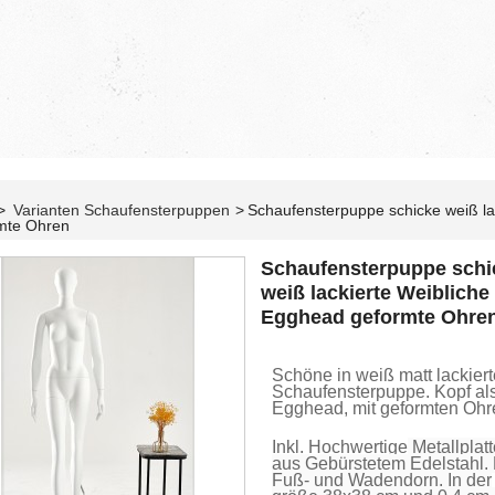
>
Varianten Schaufensterpuppen
>
Schaufensterpuppe schicke weiß la
mte Ohren
Schaufensterpuppe schi
weiß lackierte Weibliche
Egghead geformte Ohre
Schöne in weiß matt lackiert
Schaufensterpuppe. Kopf al
Egghead, mit geformten Ohr
Inkl. Hochwertige
Metallplatt
aus Gebürstetem Edelstahl. 
Fuß- und Wadendorn. In der