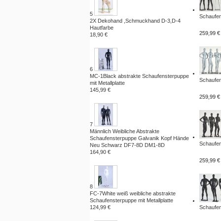
5
Schaufen
2X Dekohand ,Schmuckhand D-3,D-4
Hautfarbe
259,99 €
18,90 €
6
MC-1Black abstrakte Schaufensterpuppe
Schaufen
mit Metallplatte
145,99 €
259,99 €
7
Männlich Weibliche Abstrakte
Schaufensterpuppe Galvanik Kopf Hände
Schaufen
Neu Schwarz DF7-8D DM1-8D
164,90 €
259,99 €
8
FC-7White weiß weibliche abstrakte
Schaufensterpuppe mit Metallplatte
124,99 €
Schaufen