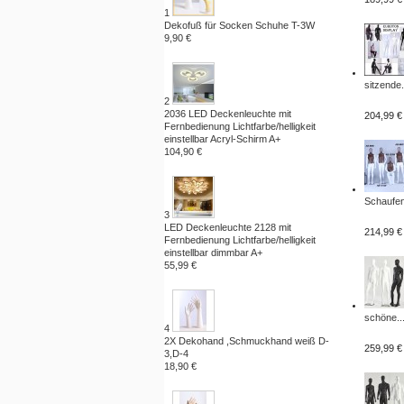
1
Dekofuß für Socken Schuhe T-3W
9,90 €
sitzende.
2
2036 LED Deckenleuchte mit
204,99 €
Fernbedienung Lichtfarbe/helligkeit
einstellbar Acryl-Schirm A+
104,90 €
Schaufen
3
LED Deckenleuchte 2128 mit
214,99 €
Fernbedienung Lichtfarbe/helligkeit
einstellbar dimmbar A+
55,99 €
schöne..
4
2X Dekohand ,Schmuckhand weiß D-
259,99 €
3,D-4
18,90 €