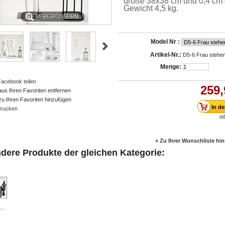
größe 38x38 cm und 0,4 cm 
Gewicht 4,5 kg.
VERGRÖSSERN
Model Nr :
Artikel-Nr.:
D5-6 Frau stehe
Menge:
Facebook teilen
259,
aus Ihren Favoriten entfernen
zu Ihren Favoriten hinzufügen
rucken
od
» Zu Ihrer Wunschliste hi
ndere Produkte der gleichen Kategorie:
...