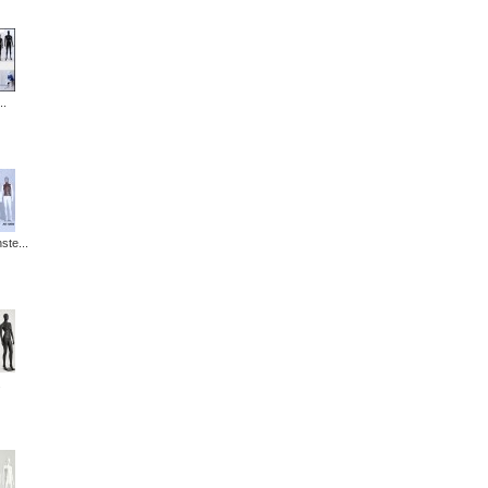
..
ste...
.