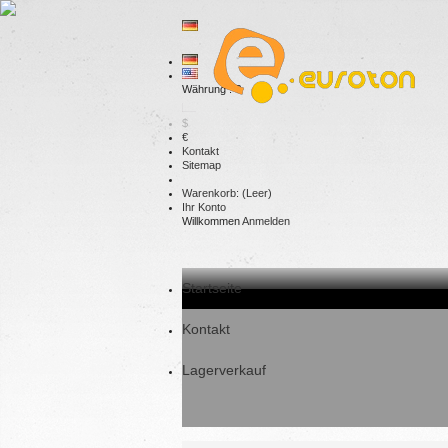
Währung : €
$
€
Kontakt
Sitemap
Warenkorb:
(Leer)
Ihr Konto
Willkommen
Anmelden
Startseite
Kontakt
Lagerverkauf