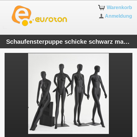
Warenkorb
Anmeldung
Schaufensterpuppe schicke schwarz matt lackierte Weibliche Kopf Egghead geformte Ohren