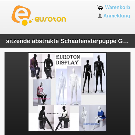
Warenkorb
Anmeldung
sitzende abstrakte Schaufensterpuppe Glanz XM XF