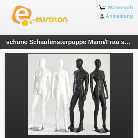
Warenkorb
Anmeldung
schöne Schaufensterpuppe Mann/Frau schwarz oder weiß matt lackiert Kopf egghead