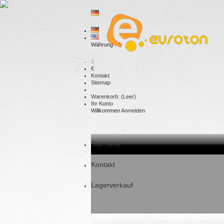
Währung : €
$
€
Kontakt
Sitemap
Warenkorb:
(Leer)
Ihr Konto
Willkommen
Anmelden
Startseite
Kontakt
Lagerverkauf