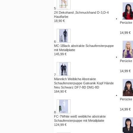
5
2X Dekohand ,Schmuckhand D-3,D-4
Hautfarbe
18,90 €
Perücke 
14,99 €
6
MC-1Black abstrakte Schaufensterpuppe
mit Metallplatte
145,99 €
Perücke 
14,99 €
7
Männlich Weibliche Abstrakte
Schaufensterpuppe Galvanik Kopf Hände
Neu Schwarz DF7-8D DM1-8D
164,90 €
Perücke 
14,99 €
8
FC-7White weiß weibliche abstrakte
Schaufensterpuppe mit Metallplatte
124,99 €