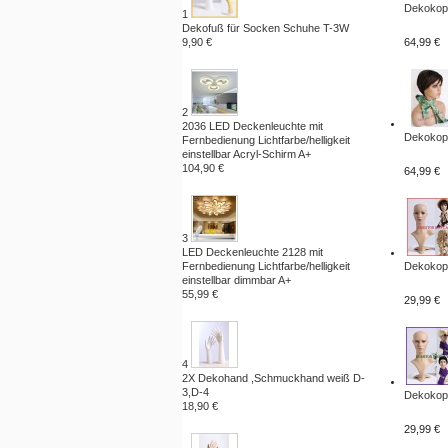
Dekokopf
1
Dekofuß für Socken Schuhe T-3W
9,90 €
64,99 €
2
2036 LED Deckenleuchte mit
Dekokopf
Fernbedienung Lichtfarbe/helligkeit
einstellbar Acryl-Schirm A+
104,90 €
64,99 €
3
LED Deckenleuchte 2128 mit
Fernbedienung Lichtfarbe/helligkeit
Dekokopf
einstellbar dimmbar A+
55,99 €
29,99 €
4
2X Dekohand ,Schmuckhand weiß D-
3,D-4
Dekokopf
18,90 €
29,99 €