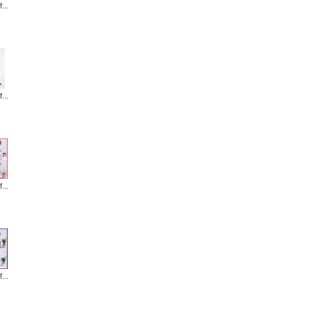
...
...
...
...