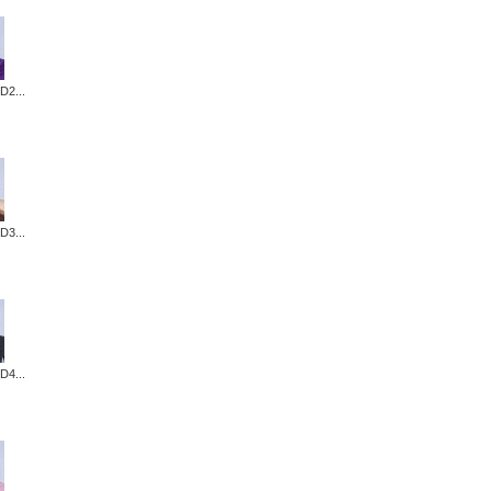
D2...
D3...
D4...