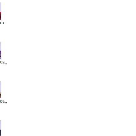
C1...
C2...
C3...