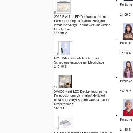
Perücke 
9
14,99 €
2042-5 white LED Deckenleuchte mit
Fernbedienung Lichtfarbe/ Helligkeit
einstellbar Acryl-Schirm weiß lackierter
Metallrahmen
144,99 €
Perücke 
14,99 €
10
MC-1White männliche abstrakte
Schaufensterpuppe mit Metallplatte
145,99 €
Perücke 
11
14,99 €
XW062 weiß LED Deckenleuchte mit
Fernbedienung Lichtfarbe/ Helligkeit
einstellbar Acryl-Schirm weiß lackierter
Metallrahmen
54,99 €
Perücke 
12
14,99 €