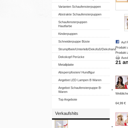
Varianten Schaufensterpuppen
Abstrakte Schaufensterpuppen
Schaufensterpuppen
Hautfarbe
Kinderpuppen
Schneiderpuppe Büste
Auf 
Produkt 
Strumpfbein/Unterleib/Dekofuß/Dekohand
Produkt 
Dekokopf Perücke
Ausd
21 a
Metallplatte
Absperrpfosten/ Hundfigur
Angebot LED Lampen B Waren
Angebot Schaufensterpuppe B-
Waren
Weibliche
Top Angebote
64,99 €
Verkaufshits