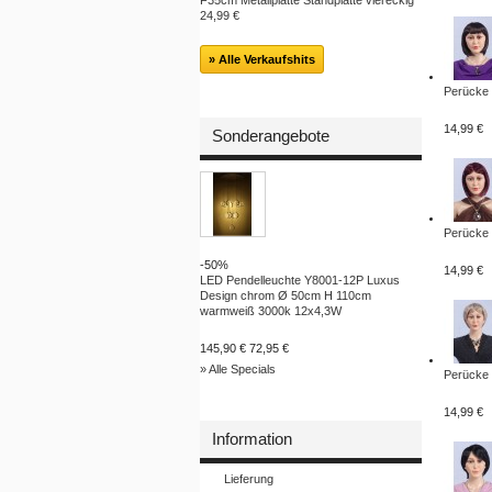
F35cm Metallplatte Standplatte viereckig
24,99 €
» Alle Verkaufshits
Perücke 
14,99 €
Sonderangebote
Perücke 
-50%
14,99 €
LED Pendelleuchte Y8001-12P Luxus
Design chrom Ø 50cm H 110cm
warmweiß 3000k 12x4,3W
145,90 €
72,95 €
» Alle Specials
Perücke 
14,99 €
Information
Lieferung