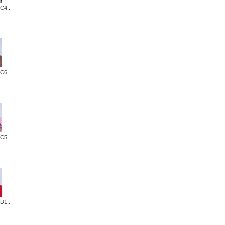
C4...
C6...
C5...
D1...