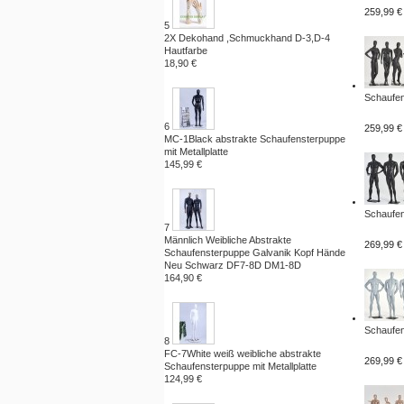
259,99 €
5
2X Dekohand ,Schmuckhand D-3,D-4
Hautfarbe
18,90 €
Schaufen
6
259,99 €
MC-1Black abstrakte Schaufensterpuppe
mit Metallplatte
145,99 €
Schaufen
7
Männlich Weibliche Abstrakte
269,99 €
Schaufensterpuppe Galvanik Kopf Hände
Neu Schwarz DF7-8D DM1-8D
164,90 €
Schaufen
8
FC-7White weiß weibliche abstrakte
269,99 €
Schaufensterpuppe mit Metallplatte
124,99 €