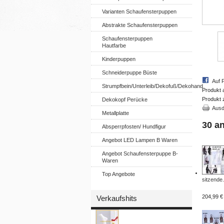
Varianten Schaufensterpuppen
Abstrakte Schaufensterpuppen
Schaufensterpuppen
Hautfarbe
Kinderpuppen
Schneiderpuppe Büste
Auf 
Strumpfbein/Unterleib/Dekofuß/Dekohand
Produkt 
Produkt 
Dekokopf Perücke
Ausd
Metallplatte
30 a
Absperrpfosten/ Hundfigur
Angebot LED Lampen B Waren
Angebot Schaufensterpuppe B-
Waren
Top Angebote
sitzende.
204,99 €
Verkaufshits