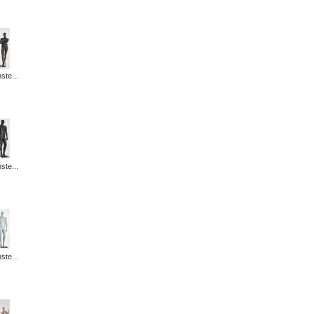
ste...
ste...
ste...