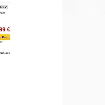
ehend
99 €
er
nzufügen