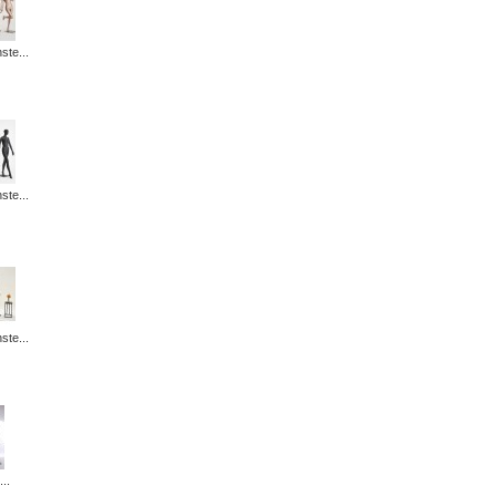
ste...
ste...
ste...
...