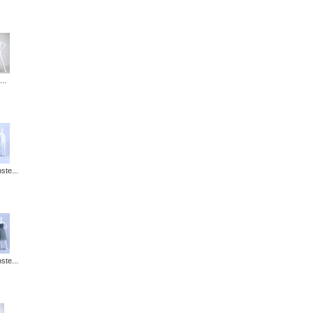
..
ste...
ste...