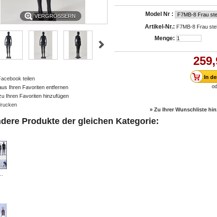
Model Nr :
VERGRÖSSERN
Artikel-Nr.:
F7MB-8 Frau st
Menge:
259,
Facebook teilen
od
aus Ihren Favoriten entfernen
zu Ihren Favoriten hinzufügen
rucken
» Zu Ihrer Wunschliste hi
ndere Produkte der gleichen Kategorie:
..