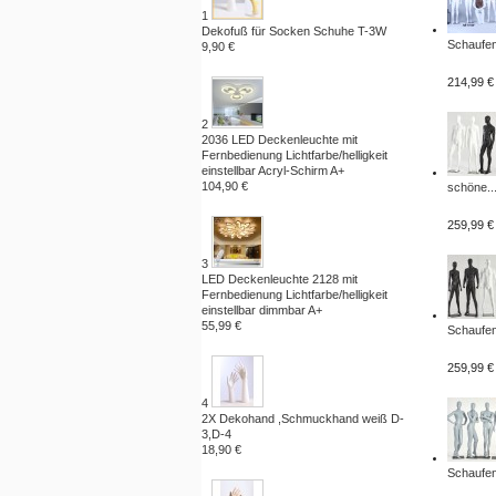
1
Dekofuß für Socken Schuhe T-3W
Schaufen
9,90 €
214,99 €
2
2036 LED Deckenleuchte mit
Fernbedienung Lichtfarbe/helligkeit
einstellbar Acryl-Schirm A+
104,90 €
schöne..
259,99 €
3
LED Deckenleuchte 2128 mit
Fernbedienung Lichtfarbe/helligkeit
einstellbar dimmbar A+
55,99 €
Schaufen
259,99 €
4
2X Dekohand ,Schmuckhand weiß D-
3,D-4
18,90 €
Schaufen