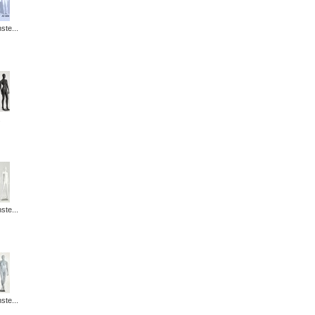
ste...
.
ste...
ste...