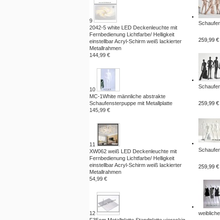
9
Schaufen
2042-5 white LED Deckenleuchte mit
Fernbedienung Lichtfarbe/ Helligkeit
259,99 €
einstellbar Acryl-Schirm weiß lackierter
Metallrahmen
144,99 €
Schaufen
10
MC-1White männliche abstrakte
Schaufensterpuppe mit Metallplatte
259,99 €
145,99 €
11
Schaufen
XW062 weiß LED Deckenleuchte mit
Fernbedienung Lichtfarbe/ Helligkeit
einstellbar Acryl-Schirm weiß lackierter
259,99 €
Metallrahmen
54,99 €
12
weibliche