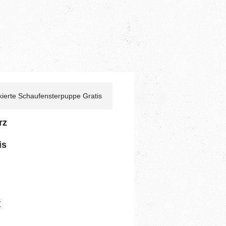
kierte Schaufensterpuppe Gratis
rz
is
s
r