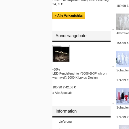
F35cm Metallplatte Standplatte viereckig
24,99 €
189,99 €
» Alle Verkaufshits
Abstrake.
Sonderangebote
154,99 €
-60%
Schaufen
LED Pendelleuchte Y8008-B-3P, chrom
warmweiß 3000 K Luxus Design
174,99 €
105,90 €
42,36 €
» Alle Specials
Schaufen
Information
174,99 €
Lieferung