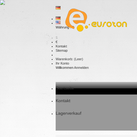
Währung : €
$
€
Kontakt
Sitemap
Warenkorb:
(Leer)
Ihr Konto
Willkommen
Anmelden
Startseite
Kontakt
Lagerverkauf